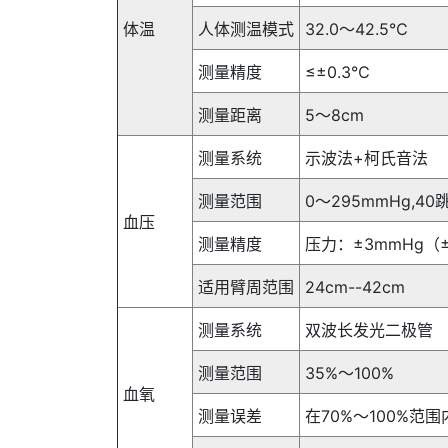
体温
人体测温模式
32.0～42.5℃
测量精度
≤±0.3℃
测量距离
5～8cm
测量系统
示波法+柯氏音法
测量范围
0～295mmHg,40
血压
测量精度
压力：±3mmHg（
适用臂周范围
24cm--42cm
测量系统
双波长发光二极管
测量范围
35%～100%
血氧
测量误差
在70%～100%