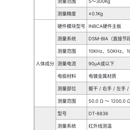
测量范围
5～300Kg
测量精度
±0.1Kg
硬件模块型号
INBCA硬件主板
测量系统
DSM-BIA（直接节段多频
测量范围
10KHz、50KHz、1
人体成分
测量电流
90μA或以下
电极材料
电镀金属材质
测量部位
躯干 / 右手 / 左手 /
测量范围
50.0 Ω ～ 1200.0 
型号
DT-8836
测量系统
红外线测温